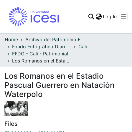
(curren
Log In
Communities & Collec
All of DSpace
Home
Archivo del Patrimonio Fotográfico y Fílmico del Valle del Cauca
Fondo Fotográfico Diario Occidente
Cali
Statistics
FFDO - Cali - Patrimonial
Los Romanos en el Estadio Pascual Guerrero en Natación Waterpolo
Los Romanos en el Estadio
Pascual Guerrero en Natación
Waterpolo
Files