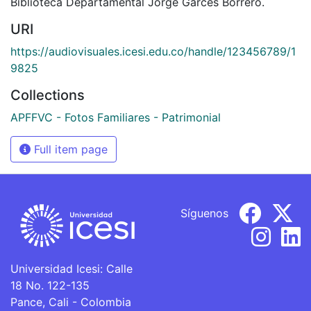
Biblioteca Departamental Jorge Garces Borrero.
URI
https://audiovisuales.icesi.edu.co/handle/123456789/1
9825
Collections
APFFVC - Fotos Familiares - Patrimonial
Full item page
Síguenos
Universidad Icesi: Calle
18 No. 122-135
Pance, Cali - Colombia