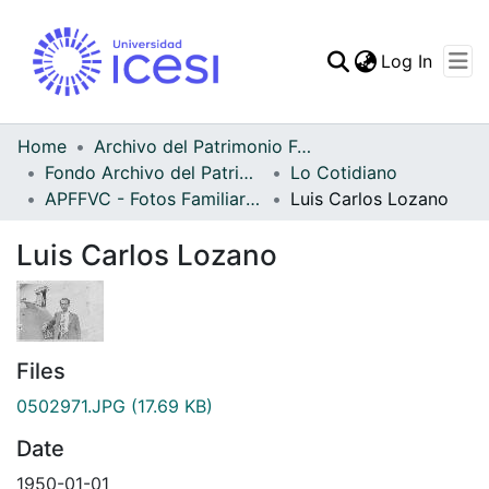
(curren
Log In
Communities & Collec
All of DSpace
Home
Archivo del Patrimonio Fotográfico y Fílmico del Valle del Cauca
Fondo Archivo del Patrimonio Fotográfico y Fílmico del Valle del Cauca
Lo Cotidiano
Statistics
APFFVC - Fotos Familiares - Patrimonial
Luis Carlos Lozano
Luis Carlos Lozano
Files
0502971.JPG
(17.69 KB)
Date
1950-01-01