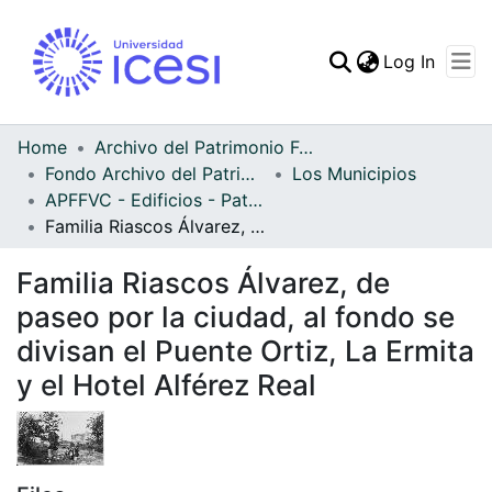
(curren
Log In
Communities & Collec
All of DSpace
Home
Archivo del Patrimonio Fotográfico y Fílmico del Valle del Cauca
Fondo Archivo del Patrimonio Fotográfico y Fílmico del Valle del Cauca
Los Municipios
Statistics
APFFVC - Edificios - Patrimonial
Familia Riascos Álvarez, de paseo por la ciudad, al fondo se divisan el Puente Ortiz, La Ermita y el Hotel Alférez Real
Familia Riascos Álvarez, de
paseo por la ciudad, al fondo se
divisan el Puente Ortiz, La Ermita
y el Hotel Alférez Real