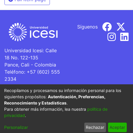
Síguenos
Universidad Icesi: Calle
18 No. 122-135
Pance, Cali - Colombia
Teléfono: +57 (602) 555
2334
ventanillaunica@icesi.edu.co
Recopilamos y procesamos su información personal para los
siguientes propósitos:
Autenticación, Preferencias,
La Universidad Icesi es una Institución de Educación
Reconocimiento y Estadísticas
.
Superior que se encuentra sujeta a inspección y vigilancia
Para obtener más información, lea nuestra
política de
por parte del Ministerio de Educación Nacional.
privacidad
.
Cookie
Privacy
End User
Send
Personalizar
Rechazar
Aceptar
settings
policy
Agreement
Feedback