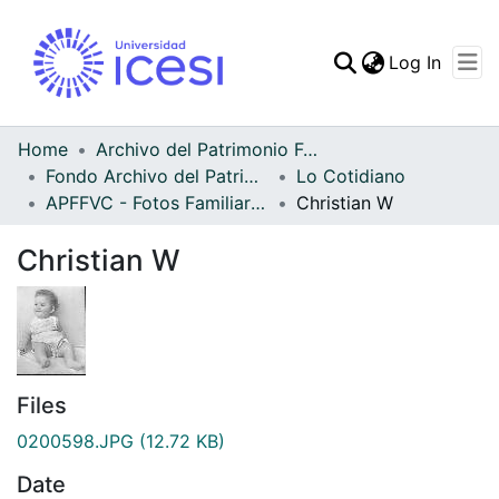
(curren
Log In
Communities & Collec
All of DSpace
Home
Archivo del Patrimonio Fotográfico y Fílmico del Valle del Cauca
Fondo Archivo del Patrimonio Fotográfico y Fílmico del Valle del Cauca
Lo Cotidiano
Statistics
APFFVC - Fotos Familiares - Patrimonial
Christian W
Christian W
Files
0200598.JPG
(12.72 KB)
Date