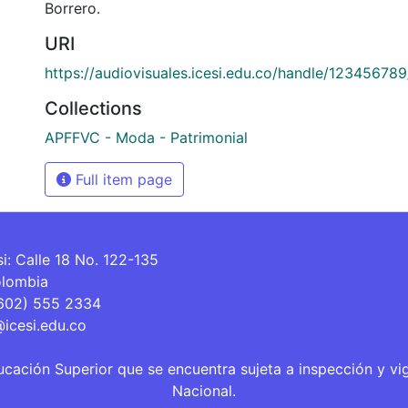
Borrero.
URI
https://audiovisuales.icesi.edu.co/handle/12345678
Collections
APFFVC - Moda - Patrimonial
Full item page
si: Calle 18 No. 122-135
olombia
(602) 555 2334
@icesi.edu.co
ucación Superior que se encuentra sujeta a inspección y vi
Nacional.