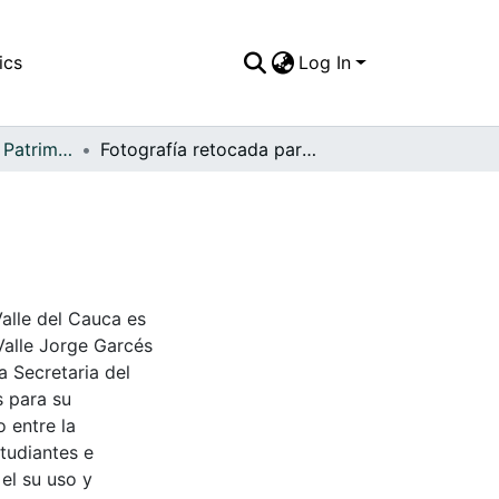
ics
Log In
APFFVC - Moda - Patrimonial
Fotografía retocada para enamorados
Valle del Cauca es
Valle Jorge Garcés
a Secretaria del
s para su
 entre la
tudiantes e
 el su uso y