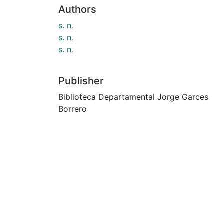
Authors
s. n.
s. n.
s. n.
Publisher
Biblioteca Departamental Jorge Garces
Borrero