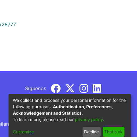
9/28777
Síguenos
We collect and process your personal information for the
following purposes:
Authentication, Preferences,
Acknowledgement and Statistics
.
To learn more, please read our
privacy policy
.
gilancia por parte del Ministerio de Educación
Customize
Decline
That's ok