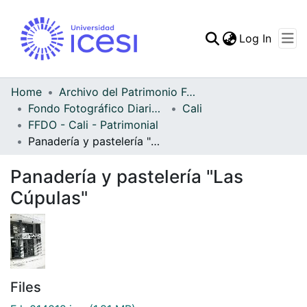
(curren
Log In
Communities & Collec
All of DSpace
Home
Archivo del Patrimonio Fotográfico y Fílmico del Valle del Cauca
Fondo Fotográfico Diario Occidente
Cali
Statistics
FFDO - Cali - Patrimonial
Panadería y pastelería "Las Cúpulas"
Panadería y pastelería "Las
Cúpulas"
Files