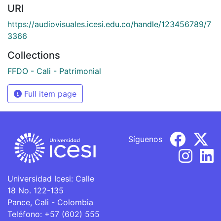
URI
https://audiovisuales.icesi.edu.co/handle/123456789/7
3366
Collections
FFDO - Cali - Patrimonial
Full item page
Síguenos
Universidad Icesi: Calle
18 No. 122-135
Pance, Cali - Colombia
Teléfono: +57 (602) 555