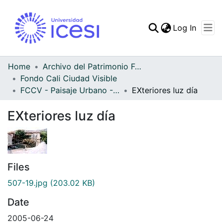
(curren
Log In
Communities & Collec
All of DSpace
Home
Archivo del Patrimonio Fotográfico y Fílmico del Valle del Cauca
Fondo Cali Ciudad Visible
Statistics
FCCV - Paisaje Urbano - Patrimonial
EXteriores luz día
EXteriores luz día
Files
507-19.jpg
(203.02 KB)
Date
2005-06-24