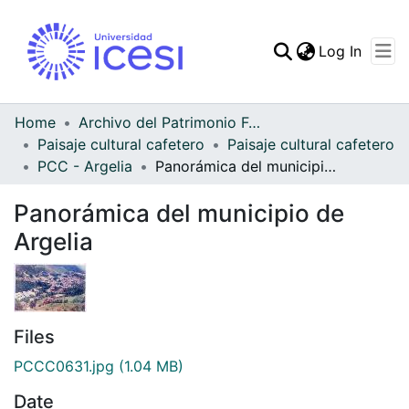
(curren
Log In
Communities & Collec
All of DSpace
Home
Archivo del Patrimonio Fotográfico y Fílmico del Valle del Cauca
Paisaje cultural cafetero
Paisaje cultural cafetero
Statistics
PCC - Argelia
Panorámica del municipio de Argelia
Panorámica del municipio de
Argelia
Files
PCCC0631.jpg
(1.04 MB)
Date