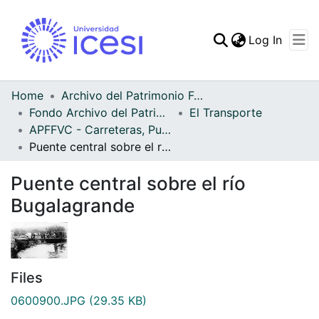
(curren
Log In
Communities & Collec
All of DSpace
Home
Archivo del Patrimonio Fotográfico y Fílmico del Valle del Cauca
Fondo Archivo del Patrimonio Fotográfico y Fílmico del Valle del Cauca
El Transporte
Statistics
APFFVC - Carreteras, Puentes - Patrimonial
Puente central sobre el río Bugalagrande
Puente central sobre el río
Bugalagrande
Files
0600900.JPG
(29.35 KB)