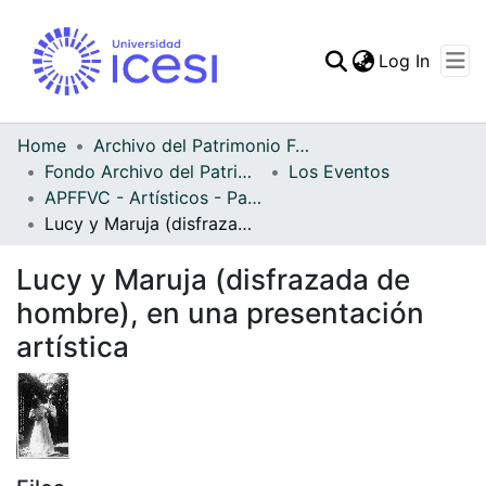
(curren
Log In
Communities & Collec
All of DSpace
Home
Archivo del Patrimonio Fotográfico y Fílmico del Valle del Cauca
Fondo Archivo del Patrimonio Fotográfico y Fílmico del Valle del Cauca
Los Eventos
Statistics
APFFVC - Artísticos - Patrimonial
Lucy y Maruja (disfrazada de hombre), en una presentación artística
Lucy y Maruja (disfrazada de
hombre), en una presentación
artística