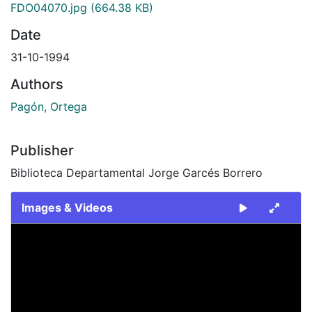
FDO04070.jpg
(664.38 KB)
Date
31-10-1994
Authors
Pagón, Ortega
Publisher
Biblioteca Departamental Jorge Garcés Borrero
Images & Videos
Slide 1 of 1