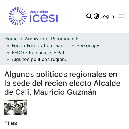
(curren
Log In
Communities & Collec
All of DSpace
Home
Archivo del Patrimonio Fotográfico y Fílmico del Valle del Cauca
Fondo Fotográfico Diario Occidente
Personajes
Statistics
FFDO - Personajes - Patrimonial
Algunos politicos regionales en la sede del recien electo Alcalde de Cali, Mauricio Guzmán
Algunos politicos regionales en
la sede del recien electo Alcalde
de Cali, Mauricio Guzmán
Files