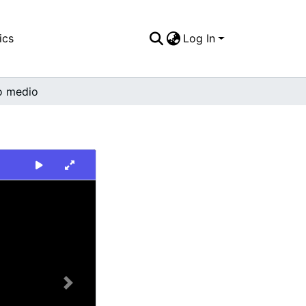
ics
Log In
o medio
Next