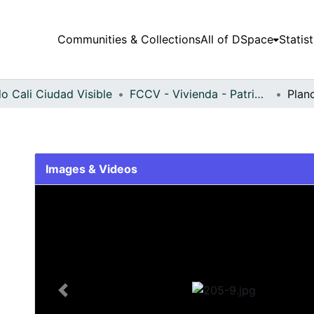
Communities & Collections
All of DSpace
Statist
o Cali Ciudad Visible
FCCV - Vivienda - Patrimonial
Plan
Images & Videos
Slide 1 of 1
Previous