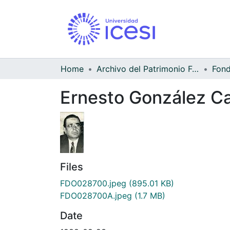
Home
Archivo del Patrimonio Fotográfico y Fílmico del Valle del Cauca
Ernesto González Ca
Files
FDO028700.jpeg
(895.01 KB)
FDO028700A.jpeg
(1.7 MB)
Date