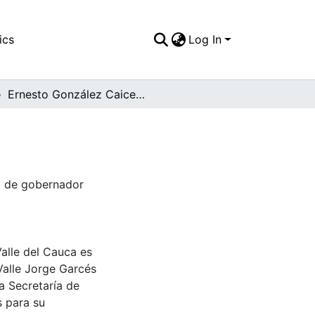
ics
Log In
Ernesto González Caicedo.
o de gobernador
Valle del Cauca es
Valle Jorge Garcés
a Secretaría de
s para su