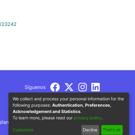
9/23242
Síguenos
We collect and process your personal information for the
following purposes:
Authentication, Preferences,
Acknowledgement and Statistics
.
To learn more, please read our
privacy policy
.
gilancia por parte del Ministerio de Educación
Customize
Decline
That's ok