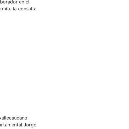
aborador en el
rmite la consulta
 vallecaucano,
artamental Jorge