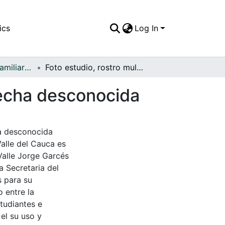
ics
Log In
APFFVC - Fotos Familiares - Patrimonial
Foto estudio, rostro mulato puro vallecaucano, fecha desconocida
fecha desconocida
ha desconocida
Valle del Cauca es
Valle Jorge Garcés
a Secretaria del
s para su
 entre la
tudiantes e
 el su uso y