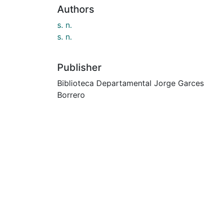
Authors
s. n.
s. n.
Publisher
Biblioteca Departamental Jorge Garces
Borrero