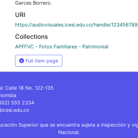
Garces Borrero.
URI
https://audiovisuales.icesi.edu.co/handle/12345678
Collections
APFFVC - Fotos Familiares - Patrimonial
Full item page
si: Calle 18 No. 122-135
olombia
(602) 555 2334
@icesi.edu.co
ucación Superior que se encuentra sujeta a inspección y vi
Nacional.