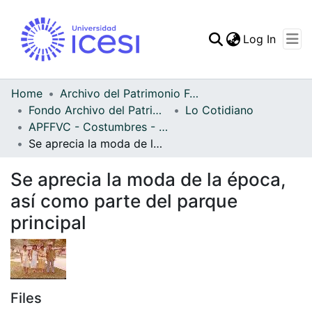
(curren
Log In
Communities & Collec
All of DSpace
Home
Archivo del Patrimonio Fotográfico y Fílmico del Valle del Cauca
Fondo Archivo del Patrimonio Fotográfico y Fílmico del Valle del Cauca
Lo Cotidiano
Statistics
APFFVC - Costumbres - Patrimonial
Se aprecia la moda de la época, así como parte del parque principal
Se aprecia la moda de la época,
así como parte del parque
principal
Files