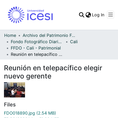
(curren
Log In
Communities & Collec
All of DSpace
Home
Archivo del Patrimonio Fotográfico y Fílmico del Valle del Cauca
Fondo Fotográfico Diario Occidente
Cali
Statistics
FFDO - Cali - Patrimonial
Reunión en telepacífico elegir nuevo gerente
Reunión en telepacífico elegir
nuevo gerente
Files
FDO018890.jpg
(2.54 MB)