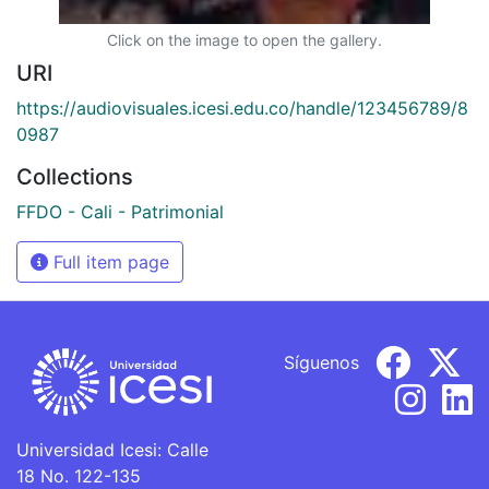
Click on the image to open the gallery.
URI
https://audiovisuales.icesi.edu.co/handle/123456789/8
0987
Collections
FFDO - Cali - Patrimonial
Full item page
Síguenos
Universidad Icesi: Calle
18 No. 122-135