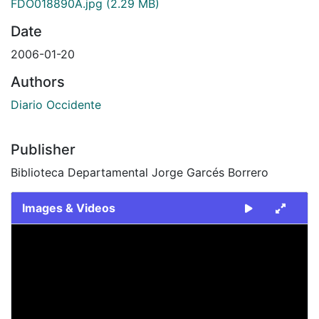
FDO018890A.jpg
(2.29 MB)
Date
2006-01-20
Authors
Diario Occidente
Publisher
Biblioteca Departamental Jorge Garcés Borrero
Images & Videos
Slide 1 of 2