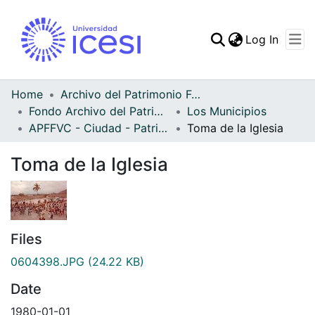
(curren
Log In
Communities & Collec
All of DSpace
Home
Archivo del Patrimonio Fotográfico y Fílmico del Valle del Cauca
Fondo Archivo del Patrimonio Fotográfico y Fílmico del Valle del Cauca
Los Municipios
Statistics
APFFVC - Ciudad - Patrimonial
Toma de la Iglesia
Toma de la Iglesia
Files
0604398.JPG
(24.22 KB)
Date
1980-01-01