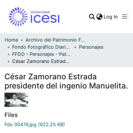
(curren
Log In
Communities & Collec
All of DSpace
Home
Archivo del Patrimonio Fotográfico y Fílmico del Valle del Cauca
Fondo Fotográfico Diario Occidente
Personajes
Statistics
FFDO - Personajes - Patrimonial
César Zamorano Estrada presidente del ingenio Manuelita.
César Zamorano Estrada
presidente del ingenio Manuelita.
Files
Fdo 00474.jpg
(922.25 KB)