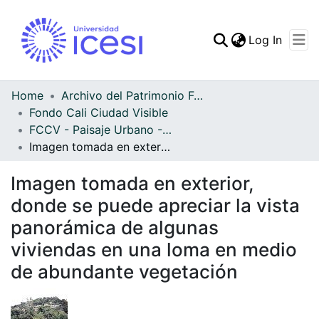
(curren
Log In
Communities & Collec
All of DSpace
Home
Archivo del Patrimonio Fotográfico y Fílmico del Valle del Cauca
Fondo Cali Ciudad Visible
Statistics
FCCV - Paisaje Urbano - Patrimonial
Imagen tomada en exterior, donde se puede apreciar la vista panorámica de algunas viviendas en una loma en medio de abundante vegetación
Imagen tomada en exterior,
donde se puede apreciar la vista
panorámica de algunas
viviendas en una loma en medio
de abundante vegetación