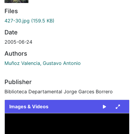
Files
427-30.jpg
(159.5 KB)
Date
2005-06-24
Authors
Muñoz Valencia, Gustavo Antonio
Publisher
Biblioteca Departamental Jorge Garces Borrero
Images & Videos
Slide 1 of 1