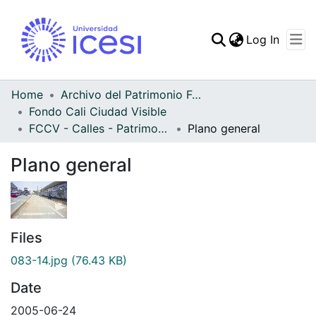
(curren
Log In
Communities & Collec
All of DSpace
Home
Archivo del Patrimonio Fotográfico y Fílmico del Valle del Cauca
Fondo Cali Ciudad Visible
Statistics
FCCV - Calles - Patrimonial
Plano general
Plano general
Files
083-14.jpg
(76.43 KB)
Date
2005-06-24