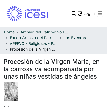
(curren
Log In
Communities & Collec
All of DSpace
Home
Archivo del Patrimonio Fotográfico y Fílmico del Valle del Cauca
Fondo Archivo del Patrimonio Fotográfico y Fílmico del Valle del Cauca
Los Eventos
Statistics
APFFVC - Religiosos - Patrimonial
Procesión de la Virgen Maria, en la carrosa va acompañada por unas niñas vestidas de ángeles
Procesión de la Virgen Maria, en
la carrosa va acompañada por
unas niñas vestidas de ángeles