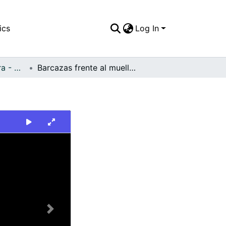
ics
Log In
FFDO - Buenaventura - Patrimonial
Barcazas frente al muelle en Buenaventura
Next