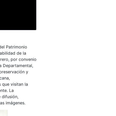
del Patrimonio
abilidad de la
rrero, por convenio
ra Departamental,
 preservación y
cana,
 que visitan la
nte. La
 difusión,
 las imágenes.