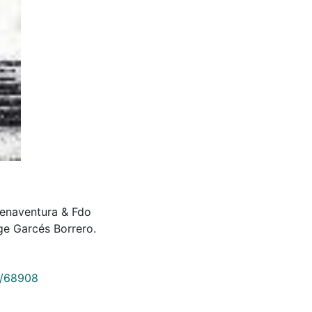
Buenaventura & Fdo
ge Garcés Borrero.
9/68908