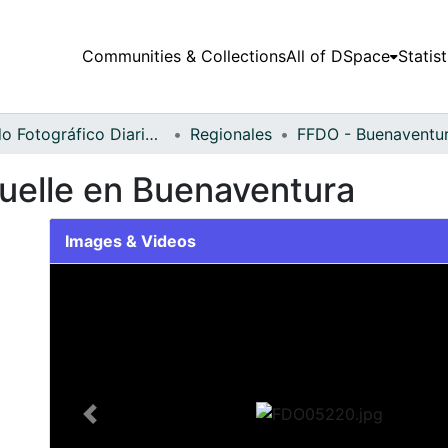
Communities & Collections
All of DSpace
Statist
Fondo Fotográfico Diario Occidente
Regionales
muelle en Buenaventura
Images & Videos
Slide 1 of 1
Previous