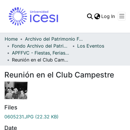
(curren
Log In
Communities & Collec
All of DSpace
Home
Archivo del Patrimonio Fotográfico y Fílmico del Valle del Cauca
Fondo Archivo del Patrimonio Fotográfico y Fílmico del Valle del Cauca
Los Eventos
Statistics
APFFVC - Fiestas, Ferias y Carnavales - Patrimonial
Reunión en el Club Campestre
Reunión en el Club Campestre
Files
0605231.JPG
(22.32 KB)
Date