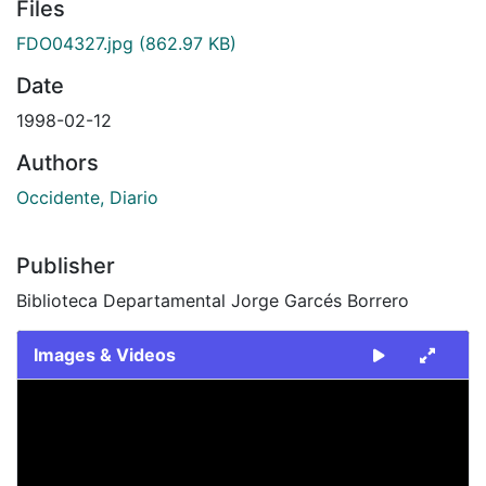
Files
FDO04327.jpg
(862.97 KB)
Date
1998-02-12
Authors
Occidente, Diario
Publisher
Biblioteca Departamental Jorge Garcés Borrero
Images & Videos
Slide 1 of 1