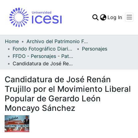
(curren
Log In
Communities & Collec
All of DSpace
Home
Archivo del Patrimonio Fotográfico y Fílmico del Valle del Cauca
Fondo Fotográfico Diario Occidente
Personajes
Statistics
FFDO - Personajes - Patrimonial
Candidatura de José Renán Trujillo por el Movimiento Liberal Popular de Gerardo León Moncayo Sánchez
Candidatura de José Renán
Trujillo por el Movimiento Liberal
Popular de Gerardo León
Moncayo Sánchez