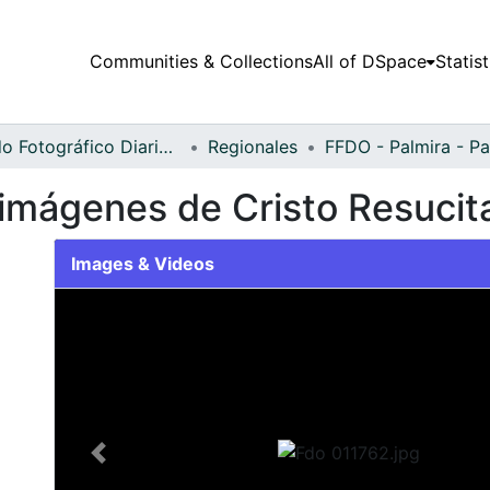
Communities & Collections
All of DSpace
Statist
Fondo Fotográfico Diario Occidente
Regionales
 imágenes de Cristo Resucit
Images & Videos
Slide 1 of 1
Previous