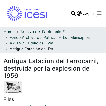
(curren
Log In
Communities & Collec
All of DSpace
Home
Archivo del Patrimonio Fotográfico y Fílmico del Valle del Cauca
Fondo Archivo del Patrimonio Fotográfico y Fílmico del Valle del Cauca
Los Municipios
Statistics
APFFVC - Edificios - Patrimonial
Antigua Estación del Ferrocarril, destruida por la explosión de 1956
Antigua Estación del Ferrocarril,
destruida por la explosión de
1956
Files