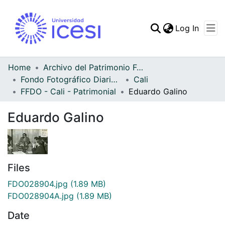
(curren
Log In
Communities & Collec
All of DSpace
Home
Archivo del Patrimonio Fotográfico y Fílmico del Valle del Cauca
Fondo Fotográfico Diario Occidente
Cali
Statistics
FFDO - Cali - Patrimonial
Eduardo Galino
Eduardo Galino
Files
FDO028904.jpg
(1.89 MB)
FDO028904A.jpg
(1.89 MB)
Date