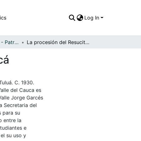
ics
Log In
APFFVC - Desfiles - Patrimonial
La procesión del Resucitado en la Plaza de Boyacá
cá
Tuluá. C. 1930.
Valle del Cauca es
Valle Jorge Garcés
a Secretaria del
s para su
 entre la
tudiantes e
 el su uso y