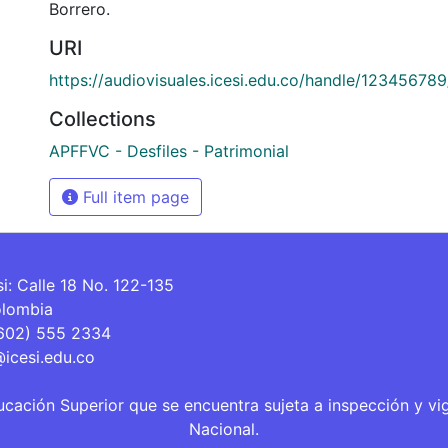
Borrero.
URI
https://audiovisuales.icesi.edu.co/handle/12345678
Collections
APFFVC - Desfiles - Patrimonial
Full item page
si: Calle 18 No. 122-135
olombia
(602) 555 2334
@icesi.edu.co
ucación Superior que se encuentra sujeta a inspección y vi
Nacional.