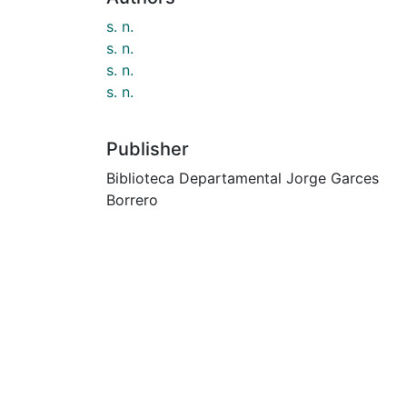
s. n.
s. n.
s. n.
s. n.
Publisher
Biblioteca Departamental Jorge Garces
Borrero