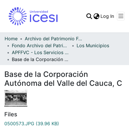
(curren
Log In
Communities & Collec
All of DSpace
Home
Archivo del Patrimonio Fotográfico y Fílmico del Valle del Cauca
Fondo Archivo del Patrimonio Fotográfico y Fílmico del Valle del Cauca
Los Municipios
Statistics
APFFVC - Los Servicios Públicos - Patrimonial
Base de la Corporación Autónoma del Valle del Cauca, C
Base de la Corporación
Autónoma del Valle del Cauca, C
Files
0500573.JPG
(39.96 KB)