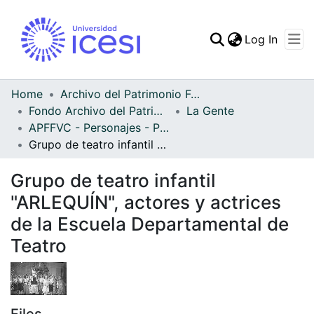
(curren
Log In
Communities & Collec
All of DSpace
Home
Archivo del Patrimonio Fotográfico y Fílmico del Valle del Cauca
Fondo Archivo del Patrimonio Fotográfico y Fílmico del Valle del Cauca
La Gente
Statistics
APFFVC - Personajes - Patrimonial
Grupo de teatro infantil "ARLEQUÍN", actores y actrices de la Escuela Departamental de Teatro
Grupo de teatro infantil
"ARLEQUÍN", actores y actrices
de la Escuela Departamental de
Teatro
Files