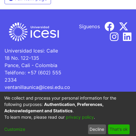
Síguenos
Universidad Icesi: Calle
18 No. 122-135
Pance, Cali - Colombia
Teléfono: +57 (602) 555
2334
ventanillaunica@icesi.edu.co
We collect and process your personal information for the
La Universidad Icesi es una Institución de Educación
following purposes:
Authentication, Preferences,
Superior que se encuentra sujeta a inspección y vigilancia
Acknowledgement and Statistics
.
por parte del Ministerio de Educación Nacional.
To learn more, please read our
privacy policy
.
Cookie
Privacy
End User
Send
Customize
Decline
That's ok
settings
policy
Agreement
Feedback