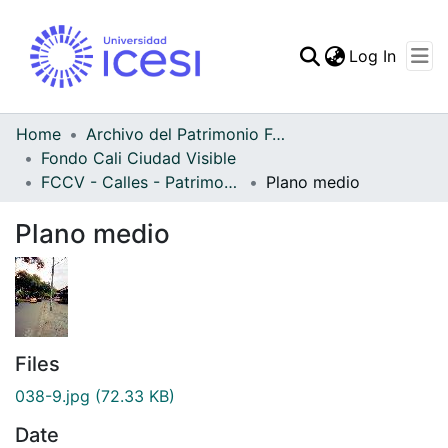
(curren
Log In
Communities & Collec
All of DSpace
Home
Archivo del Patrimonio Fotográfico y Fílmico del Valle del Cauca
Fondo Cali Ciudad Visible
Statistics
FCCV - Calles - Patrimonial
Plano medio
Plano medio
Files
038-9.jpg
(72.33 KB)
Date