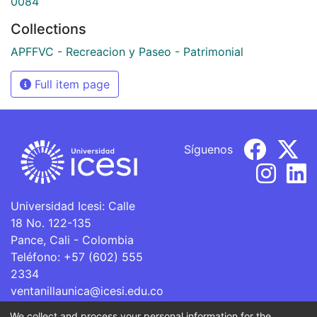
0084
Collections
APFFVC - Recreacion y Paseo - Patrimonial
Full item page
Síguenos
Universidad Icesi: Calle
18 No. 122-135
Pance, Cali - Colombia
Teléfono: +57 (602) 555
2334
ventanillaunica@icesi.edu.co
We collect and process your personal information for the