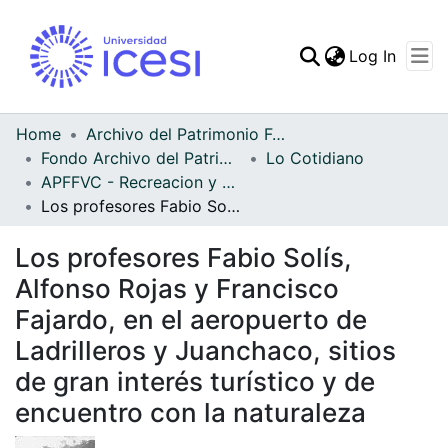
(curren
Log In
Communities & Collec
All of DSpace
Home
Archivo del Patrimonio Fotográfico y Fílmico del Valle del Cauca
Fondo Archivo del Patrimonio Fotográfico y Fílmico del Valle del Cauca
Lo Cotidiano
Statistics
APFFVC - Recreacion y Paseo - Patrimonial
Los profesores Fabio Solís, Alfonso Rojas y Francisco Fajardo, en el aeropuerto de Ladrilleros y Juanchaco, sitios de gran interés turístico y de encuentro con la naturaleza
Los profesores Fabio Solís,
Alfonso Rojas y Francisco
Fajardo, en el aeropuerto de
Ladrilleros y Juanchaco, sitios
de gran interés turístico y de
encuentro con la naturaleza