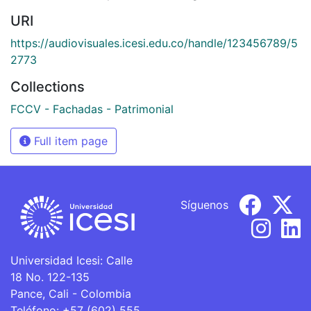
URI
https://audiovisuales.icesi.edu.co/handle/123456789/5
2773
Collections
FCCV - Fachadas - Patrimonial
Full item page
Síguenos
Universidad Icesi: Calle
18 No. 122-135
Pance, Cali - Colombia
Teléfono: +57 (602) 555