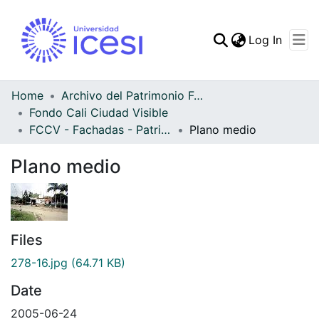
(curren
Log In
Communities & Collec
All of DSpace
Home
Archivo del Patrimonio Fotográfico y Fílmico del Valle del Cauca
Fondo Cali Ciudad Visible
Statistics
FCCV - Fachadas - Patrimonial
Plano medio
Plano medio
Files
278-16.jpg
(64.71 KB)
Date
2005-06-24