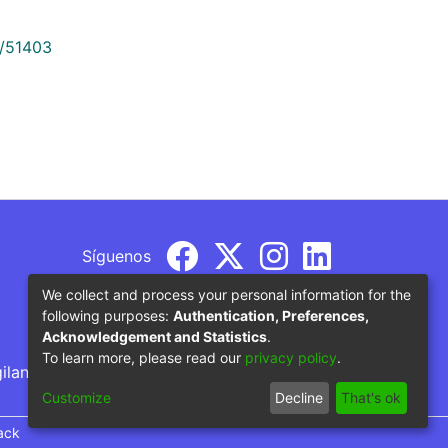
9/51403
Síguenos
We collect and process your personal information for the
following purposes:
Authentication, Preferences,
Acknowledgement and Statistics
.
To learn more, please read our
privacy policy
.
gilancia por parte del Ministerio de Educación
Customize
Decline
That's ok
ack