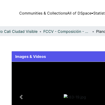
Communities & Collections
All of DSpace
Statist
o Cali Ciudad Visible
FCCV - Composición - Patrimonial
Plan
Images & Videos
Slide 1 of 1
Previous