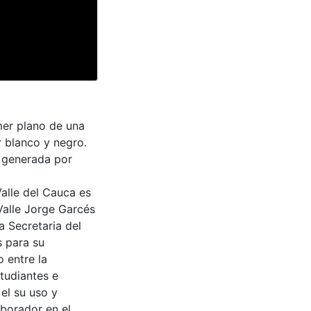
mer plano de una
 blanco y negro.
r generada por
Valle del Cauca es
Valle Jorge Garcés
a Secretaria del
s para su
 entre la
tudiantes e
 el su uso y
aborador en el