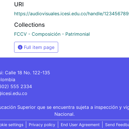
URI
https://audiovisuales.icesi.edu.co/handle/12345678
Collections
FCCV - Composición - Patrimonial
Full item page
si: Calle 18 No. 122-135
olombia
(602) 555 2334
@icesi.edu.co
ucación Superior que se encuentra sujeta a inspección y vi
Nacional.
okie settings
Privacy policy
End User Agreement
Send Feedb