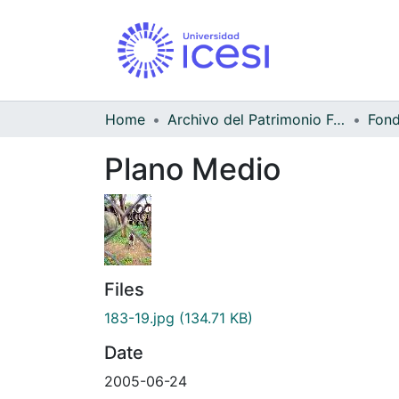
Home
Archivo del Patrimonio Fotográfico y Fílmico del Valle del Cauca
Fond
Plano Medio
Files
183-19.jpg
(134.71 KB)
Date
2005-06-24