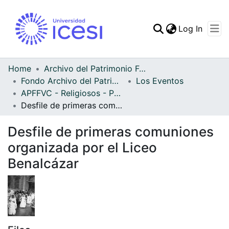
(curren
Log In
Communities & Collec
All of DSpace
Home
Archivo del Patrimonio Fotográfico y Fílmico del Valle del Cauca
Fondo Archivo del Patrimonio Fotográfico y Fílmico del Valle del Cauca
Los Eventos
Statistics
APFFVC - Religiosos - Patrimonial
Desfile de primeras comuniones organizada por el Liceo Benalcázar
Desfile de primeras comuniones
organizada por el Liceo
Benalcázar