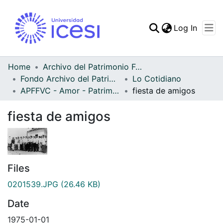
(curren
Log In
Communities & Collec
All of DSpace
Home
Archivo del Patrimonio Fotográfico y Fílmico del Valle del Cauca
Fondo Archivo del Patrimonio Fotográfico y Fílmico del Valle del Cauca
Lo Cotidiano
Statistics
APFFVC - Amor - Patrimonial
fiesta de amigos
fiesta de amigos
Files
0201539.JPG
(26.46 KB)
Date
1975-01-01