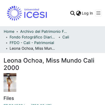
(curren
Log In
Communities & Collec
All of DSpace
Home
Archivo del Patrimonio Fotográfico y Fílmico del Valle del Cauca
Fondo Fotográfico Diario Occidente
Cali
Statistics
FFDO - Cali - Patrimonial
Leona Ochoa, Miss Mundo Cali 2000
Leona Ochoa, Miss Mundo Cali
2000
Files