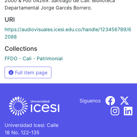
2000 & Fdo 04269. Santiago de Cali: Biblioteca
Departamental Jorge Garcés Borrero.
URI
https://audiovisuales.icesi.edu.co/handle/123456789/6
2088
Collections
FFDO - Cali - Patrimonial
Full item page
Síguenos
Universidad Icesi: Calle
18 No. 122-135