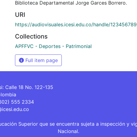
Biblioteca Departamental Jorge Garces Borrero.
URI
https://audiovisuales.icesi.edu.co/handle/12345678
Collections
APFFVC - Deportes - Patrimonial
Full item page
si: Calle 18 No. 122-135
olombia
(602) 555 2334
@icesi.edu.co
ucación Superior que se encuentra sujeta a inspección y vi
Nacional.