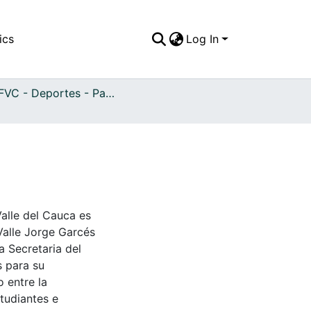
ics
Log In
APFFVC - Deportes - Patrimonial
Valle del Cauca es
Valle Jorge Garcés
a Secretaria del
s para su
 entre la
tudiantes e