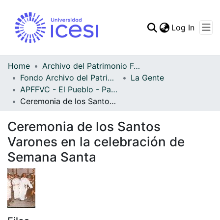
(curren
Log In
Communities & Collec
All of DSpace
Home
Archivo del Patrimonio Fotográfico y Fílmico del Valle del Cauca
Fondo Archivo del Patrimonio Fotográfico y Fílmico del Valle del Cauca
La Gente
Statistics
APFFVC - El Pueblo - Patrimonial
Ceremonia de los Santos Varones en la celebración de Semana Santa
Ceremonia de los Santos
Varones en la celebración de
Semana Santa