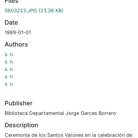
Files
0603223.JPG
(23.38 KB)
Date
1989-01-01
Authors
s. n.
s. n.
s. n.
s. n.
s. n.
Publisher
Biblioteca Departamental Jorge Garces Borrero
Description
Ceremonia de los Santos Varones en la celebración de