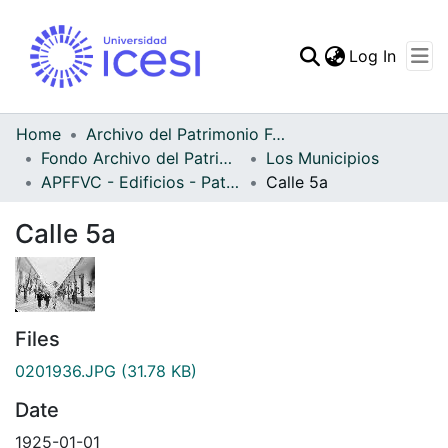
(curren
Log In
Communities & Collec
All of DSpace
Home
Archivo del Patrimonio Fotográfico y Fílmico del Valle del Cauca
Fondo Archivo del Patrimonio Fotográfico y Fílmico del Valle del Cauca
Los Municipios
Statistics
APFFVC - Edificios - Patrimonial
Calle 5a
Calle 5a
Files
0201936.JPG
(31.78 KB)
Date
1925-01-01