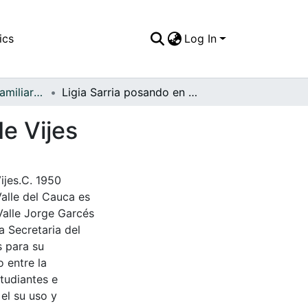
ics
Log In
APFFVC - Fotos Familiares - Patrimonial
Ligia Sarria posando en el parque del municipio de Vijes
de Vijes
ijes.C. 1950
Valle del Cauca es
Valle Jorge Garcés
a Secretaria del
s para su
 entre la
tudiantes e
 el su uso y