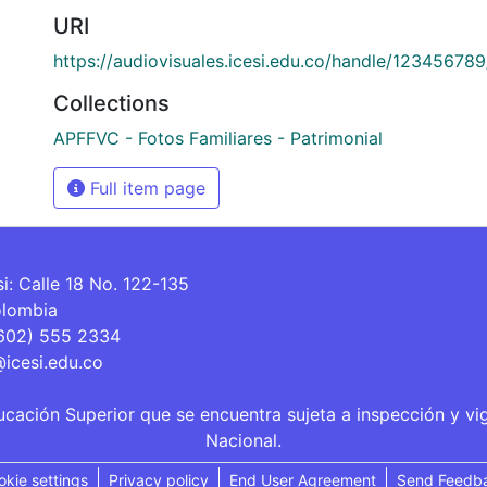
URI
https://audiovisuales.icesi.edu.co/handle/12345678
Collections
APFFVC - Fotos Familiares - Patrimonial
Full item page
si: Calle 18 No. 122-135
olombia
(602) 555 2334
@icesi.edu.co
ucación Superior que se encuentra sujeta a inspección y vi
Nacional.
okie settings
Privacy policy
End User Agreement
Send Feedb