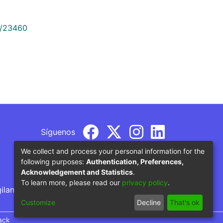
9/23460
Síguenos
We collect and process your personal information for the
following purposes:
Authentication, Preferences,
Acknowledgement and Statistics
.
To learn more, please read our
privacy policy
.
gilancia por parte del Ministerio de Educación
Customize
Decline
That's ok
ack