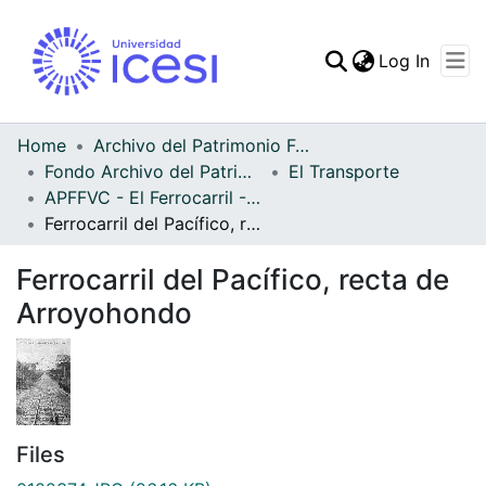
(curren
Log In
Communities & Collec
All of DSpace
Home
Archivo del Patrimonio Fotográfico y Fílmico del Valle del Cauca
Fondo Archivo del Patrimonio Fotográfico y Fílmico del Valle del Cauca
El Transporte
Statistics
APFFVC - El Ferrocarril - Patrimonial
Ferrocarril del Pacífico, recta de Arroyohondo
Ferrocarril del Pacífico, recta de
Arroyohondo
Files