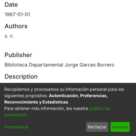
Date
1967-01-01
Authors
s. n.
Publisher
Biblioteca Departamental Jorge Garces Borrero
Description
Día de esparcimiento con autoridades eclesiásticas. C.
Recopilamos y procesamos su información personal para los
1967
siguientes propósitos:
Autenticación, Preferencias,
El Archivo del Patrimonio Fotográfico y Fílmico del
Reconocimiento y Estadísticas
.
Valle del Cauca es responsabilidad de la Biblioteca
Para obtener más información, lea nuestra
política de
privacidad
.
Departamental del Valle Jorge Garcés Borrero, por
convenio de cooperación suscrito con la Secretaria
Personalizar
Rechazar
Aceptar
del Cultura Departamental, con el fin de aunar