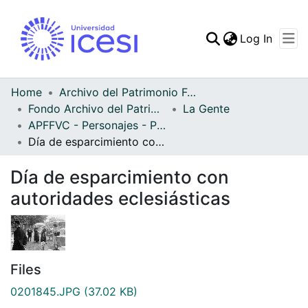
(curren
Log In
Communities & Collec
All of DSpace
Home
Archivo del Patrimonio Fotográfico y Fílmico del Valle del Cauca
Fondo Archivo del Patrimonio Fotográfico y Fílmico del Valle del Cauca
La Gente
Statistics
APFFVC - Personajes - Patrimonial
Día de esparcimiento con autoridades eclesiásticas
Día de esparcimiento con
autoridades eclesiásticas
Files
0201845.JPG
(37.02 KB)