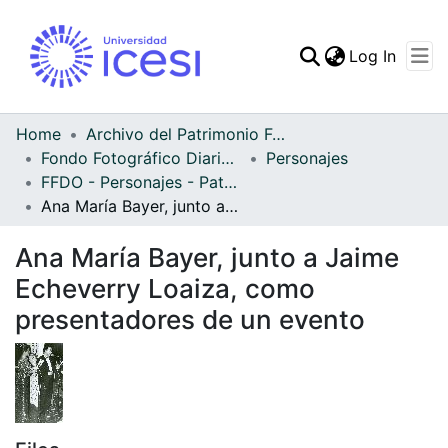
(curren
Log In
Communities & Collec
All of DSpace
Home
Archivo del Patrimonio Fotográfico y Fílmico del Valle del Cauca
Fondo Fotográfico Diario Occidente
Personajes
Statistics
FFDO - Personajes - Patrimonial
Ana María Bayer, junto a Jaime Echeverry Loaiza, como presentadores de un evento
Ana María Bayer, junto a Jaime
Echeverry Loaiza, como
presentadores de un evento