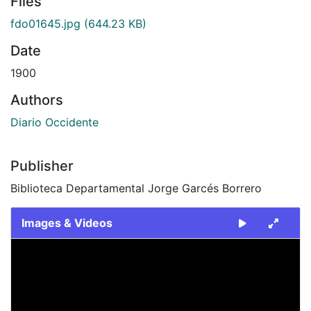
Files
fdo01645.jpg
(644.23 KB)
Date
1900
Authors
Diario Occidente
Publisher
Biblioteca Departamental Jorge Garcés Borrero
Images & Videos
Slide 1 of 1