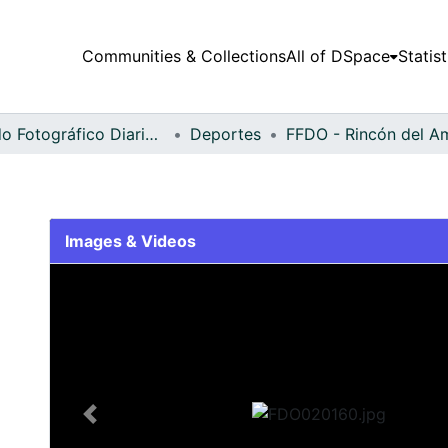
Communities & Collections
All of DSpace
Statist
Fondo Fotográfico Diario Occidente
Deportes
Images & Videos
Slide 1 of 2
Previous