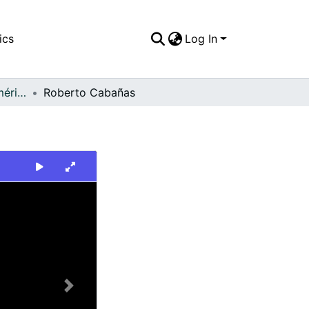
ics
Log In
FFDO - Rincón del América - Patrimonial
Roberto Cabañas
Next