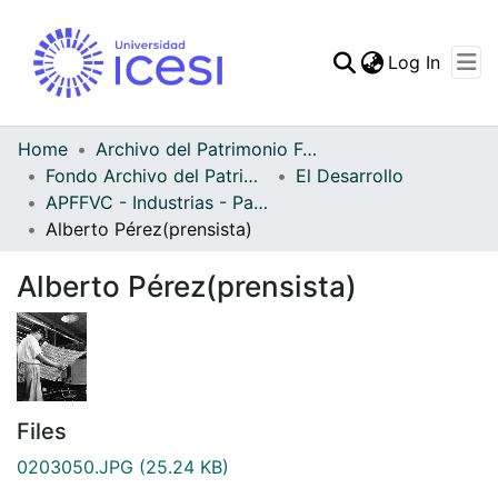
(curren
Log In
Communities & Collec
All of DSpace
Home
Archivo del Patrimonio Fotográfico y Fílmico del Valle del Cauca
Fondo Archivo del Patrimonio Fotográfico y Fílmico del Valle del Cauca
El Desarrollo
Statistics
APFFVC - Industrias - Patrimonial
Alberto Pérez(prensista)
Alberto Pérez(prensista)
Files
0203050.JPG
(25.24 KB)