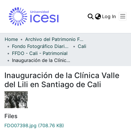
(curren
Log In
Communities & Collec
All of DSpace
Home
Archivo del Patrimonio Fotográfico y Fílmico del Valle del Cauca
Fondo Fotográfico Diario Occidente
Cali
Statistics
FFDO - Cali - Patrimonial
Inauguración de la Clínica Valle del Lili en Santiago de Cali
Inauguración de la Clínica Valle
del Lili en Santiago de Cali
Files
FDO07398.jpg
(708.76 KB)