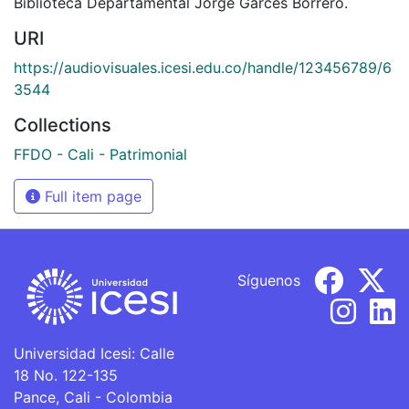
Biblioteca Departamental Jorge Garcés Borrero.
URI
https://audiovisuales.icesi.edu.co/handle/123456789/6
3544
Collections
FFDO - Cali - Patrimonial
Full item page
Síguenos
Universidad Icesi: Calle
18 No. 122-135
Pance, Cali - Colombia