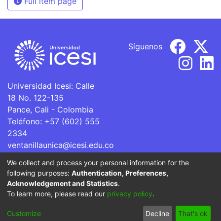
Full item page
Síguenos
Universidad Icesi: Calle
18 No. 122-135
Pance, Cali - Colombia
Teléfono: +57 (602) 555
2334
ventanillaunica@icesi.edu.co
We collect and process your personal information for the
La Universidad Icesi es una Institución de Educación
following purposes:
Authentication, Preferences,
Superior que se encuentra sujeta a inspección y vigilancia
Acknowledgement and Statistics
.
por parte del Ministerio de Educación Nacional.
To learn more, please read our
privacy policy
.
Cookie
Privacy
End User
Send
Customize
Decline
That's ok
settings
policy
Agreement
Feedback