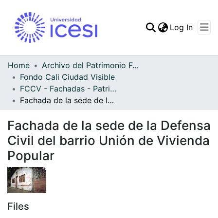
(curren
Log In
Communities & Collec
All of DSpace
Home
Archivo del Patrimonio Fotográfico y Fílmico del Valle del Cauca
Fondo Cali Ciudad Visible
Statistics
FCCV - Fachadas - Patrimonial
Fachada de la sede de la Defensa Civil del barrio Unión de Vivienda Popular
Fachada de la sede de la Defensa
Civil del barrio Unión de Vivienda
Popular
Files