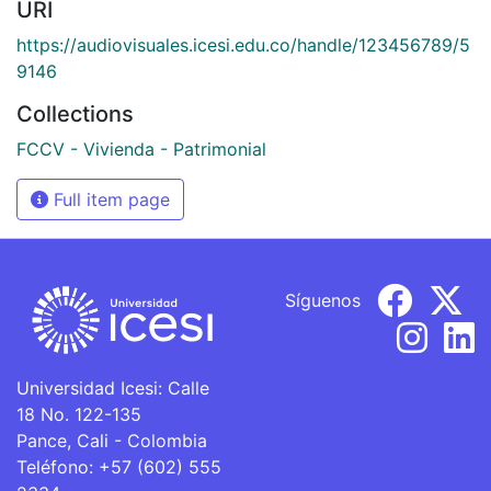
URI
https://audiovisuales.icesi.edu.co/handle/123456789/5
9146
Collections
FCCV - Vivienda - Patrimonial
Full item page
Síguenos
Universidad Icesi: Calle
18 No. 122-135
Pance, Cali - Colombia
Teléfono: +57 (602) 555