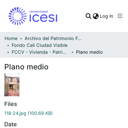
(curren
Log In
Communities & Collec
All of DSpace
Home
Archivo del Patrimonio Fotográfico y Fílmico del Valle del Cauca
Fondo Cali Ciudad Visible
Statistics
FCCV - Vivienda - Patrimonial
Plano medio
Plano medio
Files
118-24.jpg
(100.69 KB)
Date